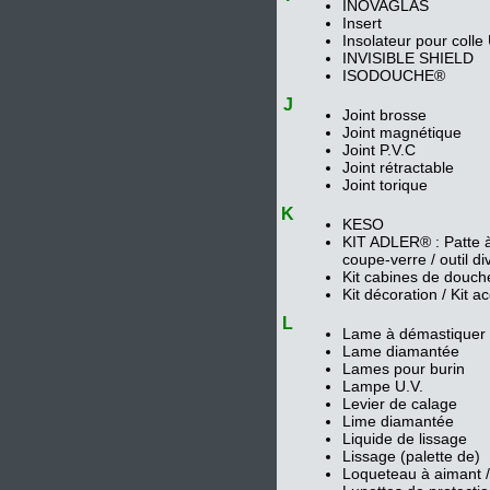
INOVAGLAS
Insert
Insolateur pour colle
INVISIBLE SHIELD
ISODOUCHE®
J
Joint brosse
Joint magnétique
Joint P.V.C
Joint rétractable
Joint torique
K
KESO
KIT ADLER® : Patte à g
coupe-verre / outil di
Kit cabines de douch
Kit décoration / Kit a
L
Lame à démastiquer
Lame diamantée
Lames pour burin
Lampe U.V.
Levier de calage
Lime diamantée
Liquide de lissage
Lissage (palette de)
Loqueteau à aimant /