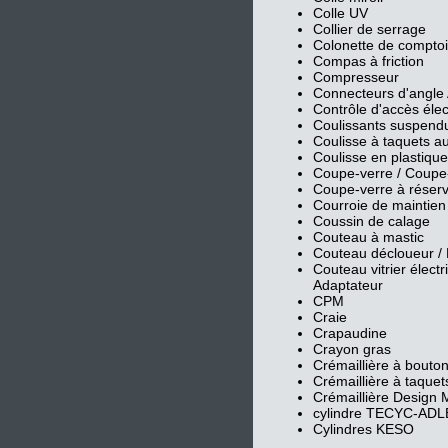
Colle UV
Collier de serrage
Colonette de comptoi
Compas à friction
Compresseur
Connecteurs d'angle
Contrôle d'accès éle
Coulissants suspend
Coulisse à taquets au
Coulisse en plastique
Coupe-verre / Coupe
Coupe-verre à réserve
Courroie de maintien
Coussin de calage
Couteau à mastic
Couteau décloueur / 
Couteau vitrier élec
Adaptateur
CPM
Craie
Crapaudine
Crayon gras
Crémaillière à bouton
Crémaillière à taque
Crémaillière Design
cylindre TECYC-AD
Cylindres KESO