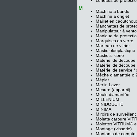
Lunettes de protecti
M
Machine à bande
Machine à onglet
Maillet en caoutchou
Manchettes de protec
Manipulateur à ven
Manique de protecti
Marquises en verre
Marteau de vitrier
Mastic oléoplastique
Mastic silicone
Matériel de découp
Matériel de découpe 
Matériel de service /
Mèche diamantée ø
Méplat
Merlin Lazer
Mesure (appareil)
Meule diamantée
MILLENIUM
MINIDOUCHE
MINIMA
Miroirs de surveillanc
Molette carbure VITR
Molettes VITRUM® en
Montage (visserie)
Montants de comptoir