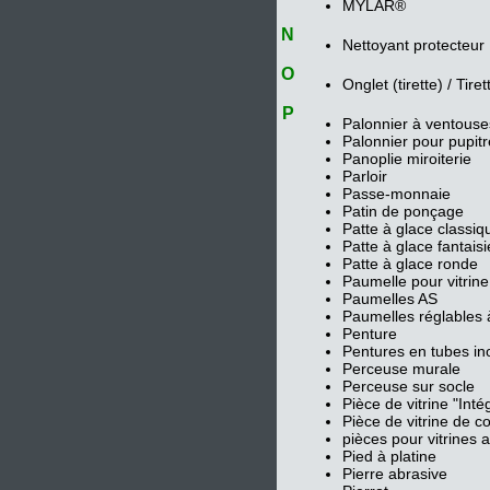
MYLAR®
N
Nettoyant protecteur
O
Onglet (tirette) / Tire
P
Palonnier à ventouse
Palonnier pour pupit
Panoplie miroiterie
Parloir
Passe-monnaie
Patin de ponçage
Patte à glace classiqu
Patte à glace fantaisi
Patte à glace ronde
Paumelle pour vitrine
Paumelles AS
Paumelles réglables 
Penture
Pentures en tubes in
Perceuse murale
Perceuse sur socle
Pièce de vitrine "Inté
Pièce de vitrine de c
pièces pour vitrines 
Pied à platine
Pierre abrasive