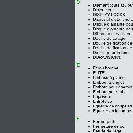
D
Diamant (outil à) / out
Disjoncteur
DISPLAY LOCKS
Dispositif d'étanchéité
Disque diamanté pou
Disque diamanté pou
Dôme de surveillanc
Douille de calage
Douille de fixation de
Douille de fixation de
Douille pour taquet
DURAVISION®
E
Ecrou borgne
ELITE
Embase à platine
Embout à onglet
Embout pour chemin 
Embout pour tube
Enjoliveur
Entretoise
Equerre de coupe RE
Equerre en laiton po
F
Ferme-porte
Fermeture de sol
Feuille de liège