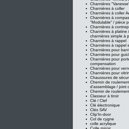
Charnières "Vanesse
Charnières à coller
Charnières à coller A
Charnières à compas /
"Modulable" / pièce p
Charnières à contrep
Charnières à platine /
charnières simple à p
Charnières à rappel
Charnières à rappel 
Charnières pour barr
Charnières pour guic
Charnières pour porte
compensation
Charnières pour verre
Charnières pour vitri
Chaussures de sécur
Chemin de roulement / 
d'assemblage / joint 
Chemin de roulemen
Classeur à tiroir
Clé / Clef
Clé électronique
Clés SAV
Clip'In-door
Col de cygne
colle acrylique
Colle miroir