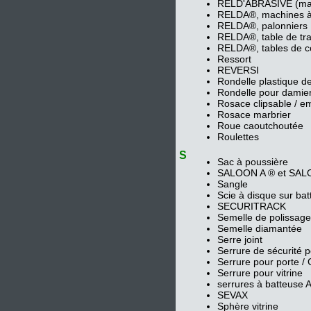
RELD'ABRASIVE (ma
RELDA®, machines 
RELDA®, palonniers
RELDA®, table de tra
RELDA®, tables de 
Ressort
REVERSI
Rondelle plastique de
Rondelle pour damie
Rosace clipsable / e
Rosace marbrier
Roue caoutchoutée
Roulettes
S
Sac à poussière
SALOON A ® et SAL
Sangle
Scie à disque sur bat
SECURITRACK
Semelle de polissage
Semelle diamantée
Serre joint
Serrure de sécurité p
Serrure pour porte /
Serrure pour vitrine
serrures à batteuse 
SEVAX
Sphère vitrine