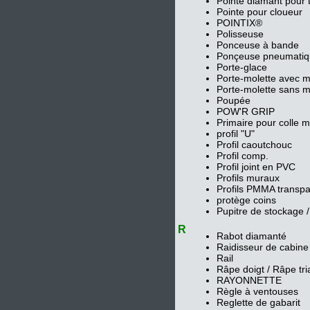
Pointe diamant pour 
Pointe pour cloueur
POINTIX®
Polisseuse
Ponceuse à bande
Ponçeuse pneumatiq
Porte-glace
Porte-molette avec m
Porte-molette sans m
Poupée
POW'R GRIP
Primaire pour colle mi
profil "U"
Profil caoutchouc
Profil comp.
Profil joint en PVC
Profils muraux
Profils PMMA transpar
protège coins
Pupitre de stockage 
R
Rabot diamanté
Raidisseur de cabine
Rail
Râpe doigt / Râpe tri
RAYONNETTE
Règle à ventouses
Reglette de gabarit