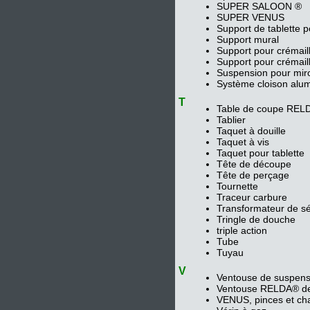
SUPER SALOON ®
SUPER VENUS
Support de tablette po
Support mural
Support pour crémail
Support pour crémaill
Suspension pour miro
Système cloison alu
T
Table de coupe REL
Tablier
Taquet à douille
Taquet à vis
Taquet pour tablette
Tête de découpe
Tête de perçage
Tournette
Traceur carbure
Transformateur de sé
Tringle de douche
triple action
Tube
Tuyau
V
Ventouse de suspens
Ventouse RELDA® de
VENUS, pinces et ch