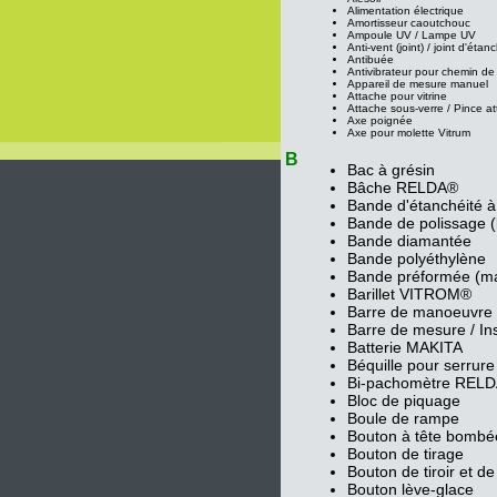
Alimentation électrique
Amortisseur caoutchouc
Ampoule UV / Lampe UV
Anti-vent (joint) / joint d'étan
Antibuée
Antivibrateur pour chemin de
Appareil de mesure manuel
Attache pour vitrine
Attache sous-verre / Pince a
Axe poignée
Axe pour molette Vitrum
B
Bac à grésin
Bâche RELDA®
Bande d'étanchéité à 
Bande de polissage (
Bande diamantée
Bande polyéthylène
Bande préformée (ma
Barillet VITROM®
Barre de manoeuvre
Barre de mesure / Ins
Batterie MAKITA
Béquille pour serrure
Bi-pachomètre REL
Bloc de piquage
Boule de rampe
Bouton à tête bombé
Bouton de tirage
Bouton de tiroir et de
Bouton lève-glace