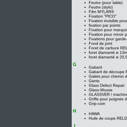
Feutre (pour table)
Feutre (stylo)
Film MYLAR®
Fixation "PICO"
Fixation invisible pou
fixation par points
Fixation pour marqui
Fixation pour miroir p
Fixations pour garde
Fond de joint
Foret de carbure R
foret diamanté ø 1
foret diamanté ø 20
G
Gabarit
Gabarit de découpe R
Galets pour chemin 
Gants
Glass Defect Repair
Glass-Mouse
GLASSVER / machine à
Griffe pour poignée d
Grip-coin
H
HAWA
Huile de coupe REL
I