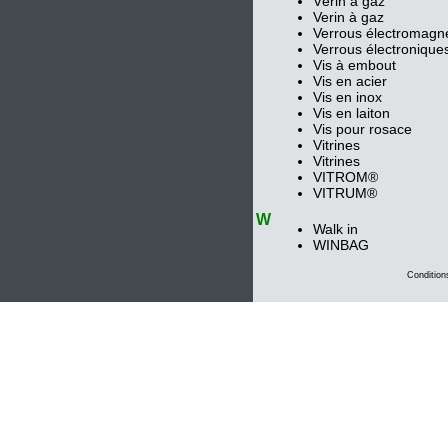
Vérin à gaz
Verin à gaz
Verrous électromagn
Verrous électronique
Vis à embout
Vis en acier
Vis en inox
Vis en laiton
Vis pour rosace
Vitrines
Vitrines
VITROM®
VITRUM®
W
Walk in
WINBAG
Condition