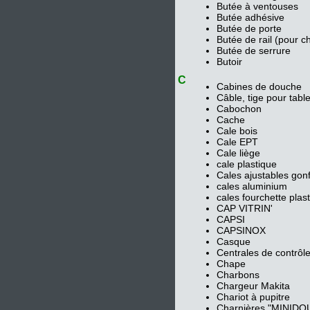
Butée à ventouses
Butée adhésive
Butée de porte
Butée de rail (pour c
Butée de serrure
Butoir
C
Cabines de douche
Câble, tige pour tab
Cabochon
Cache
Cale bois
Cale EPT
Cale liège
cale plastique
Cales ajustables gonf
cales aluminium
cales fourchette plast
CAP VITRIN'
CAPSI
CAPSINOX
Casque
Centrales de contrôl
Chape
Charbons
Chargeur Makita
Chariot à pupitre
Charnières "MINID