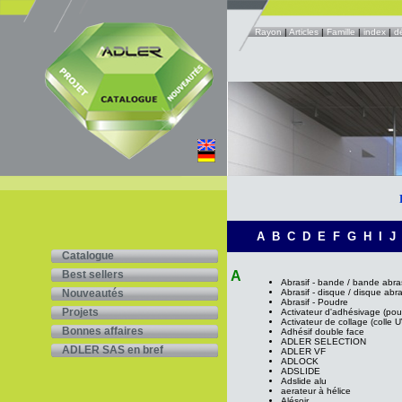
Rayon
|
Articles
|
Famille
|
index
|
d
A
B
C
D
E
F
G
H
I
J
Catalogue
Best sellers
A
Abrasif - bande / bande abra
Nouveautés
Abrasif - disque / disque abra
Abrasif - Poudre
Projets
Activateur d'adhésivage (pou
Activateur de collage (colle U
Bonnes affaires
Adhésif double face
ADLER SELECTION
ADLER SAS en bref
ADLER VF
ADLOCK
ADSLIDE
Adslide alu
aerateur à hélice
Alésoir