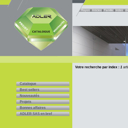
Rayon
|
Articles
|
Famille
|
index
|
d
Votre recherche par index :
1
art
Catalogue
Best sellers
Nouveautés
Projets
Bonnes affaires
ADLER SAS en bref