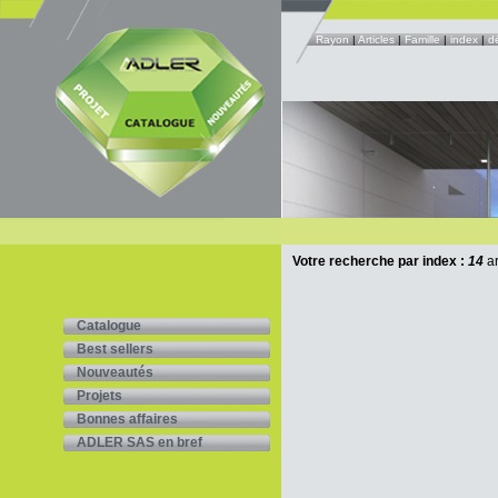
Rayon
|
Articles
|
Famille
|
index
|
d
Votre recherche par index :
14
ar
Catalogue
Best sellers
Nouveautés
Projets
Bonnes affaires
ADLER SAS en bref