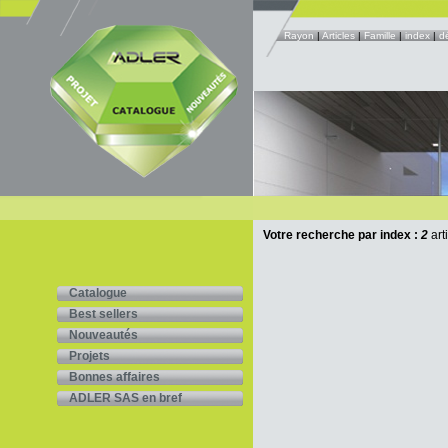
Rayon
|
Articles
|
Famille
|
index
|
d
Votre recherche par index :
2
art
Catalogue
Best sellers
Nouveautés
Projets
Bonnes affaires
ADLER SAS en bref