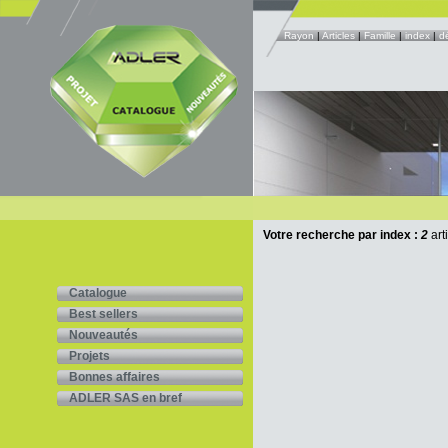
Rayon
|
Articles
|
Famille
|
index
|
d
Votre recherche par index :
2
art
Catalogue
Best sellers
Nouveautés
Projets
Bonnes affaires
ADLER SAS en bref