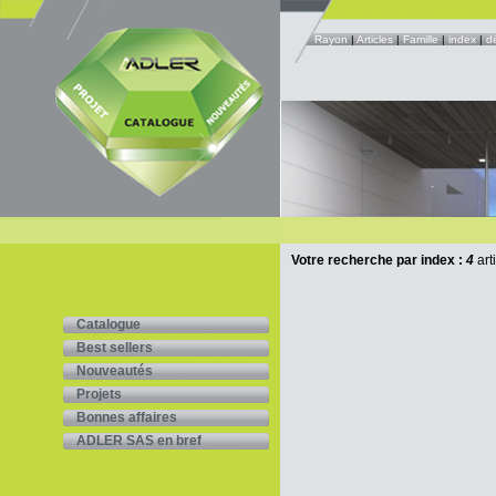
Rayon
|
Articles
|
Famille
|
index
|
d
Votre recherche par index :
4
art
Catalogue
Best sellers
Nouveautés
Projets
Bonnes affaires
ADLER SAS en bref