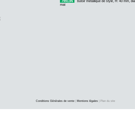
79913N
butoir métallique de style, H: 40 mm, d
mat
Conditions Générales de vente
|
Mentions légales
| Plan du site