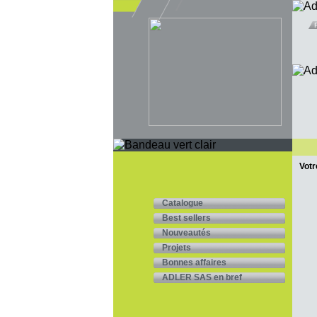
Votr
Catalogue
Best sellers
Nouveautés
Projets
Bonnes affaires
ADLER SAS en bref