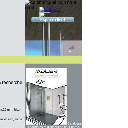
Espace client
la recherche
am.28 mm, laiton
iam.28 mm, laiton
Catalogue
charnières et quincaillerie pour parois