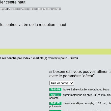
Rayon
|
Articles
|
Famille
|
index
|
désignation
|
verbe
e recherche par index :
4
article(s) trouvé(s) pour :
Butoir
si besoin est, vous pouvez affiner 
avec le paramètre "décor"
79908H
butoir à tête clipsée, caoutchouc blanc
79911L
butoir métallique de style, H: 24 mm, di
chromé
79912M
butoir métallique de style, H: 24 mm, d
poli vernis