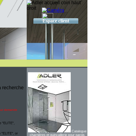
Espace client
la recherche
sur demande
e "ELITE",
Catalogue
 "ELITE", or
charnières et quincaillerie pour parois