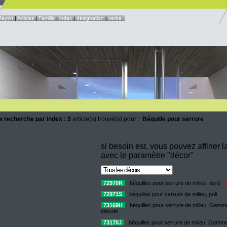
Rayon
|
Articles
|
Famille
|
index
|
désignation
|
verbe
e recherche par index :
5
article(s) trouvé(s) pour :
Béquille pour serrure
si besoin est, vous pouvez affiner 
avec le paramètre "décor"
72970R
béquilles pour serrure de milieu, doré
72971S
béquilles pour serrure de milieu, poli
73169H
béquilles pour serrure de milieu, Gamm
naturel
73170J
béquilles pour serrure de milieu, Gamme