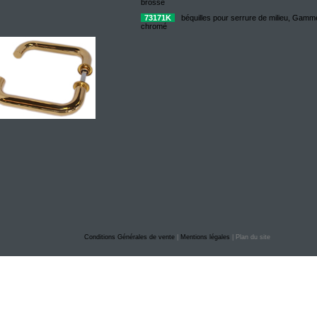
brossé
73171K
béquilles pour serrure de milieu, Gamm
chromé
Conditions Générales de vente
|
Mentions légales
| Plan du site