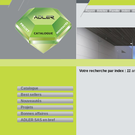
Rayon
|
Articles
|
Famille
|
index
|
d
Votre recherche par index :
11
ar
Catalogue
Best sellers
Nouveautés
Projets
Bonnes affaires
ADLER SAS en bref