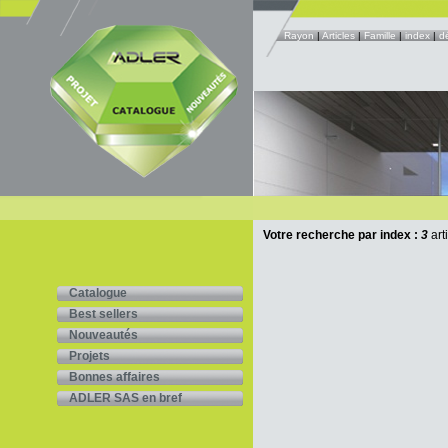
Rayon
|
Articles
|
Famille
|
index
|
d
Votre recherche par index :
3
art
Catalogue
Best sellers
Nouveautés
Projets
Bonnes affaires
ADLER SAS en bref