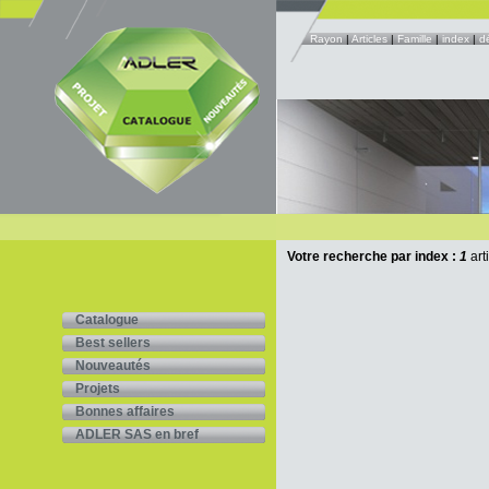
Rayon
|
Articles
|
Famille
|
index
|
d
Votre recherche par index :
1
art
Catalogue
Best sellers
Nouveautés
Projets
Bonnes affaires
ADLER SAS en bref