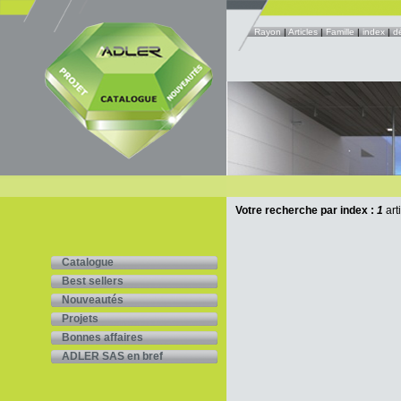
Rayon
|
Articles
|
Famille
|
index
|
d
Votre recherche par index :
1
art
Catalogue
Best sellers
Nouveautés
Projets
Bonnes affaires
ADLER SAS en bref