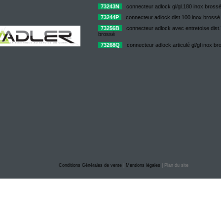
73243N
connecteur adlock gl/gl.180 inox bross
73244P
connecteur adlock dist.100 inox brossé
73256B
connecteur adlock avec entretoise dist.7
brossé
73268Q
connecteur adlock articulé gl/gl inox br
Conditions Générales de vente
|
Mentions légales
| Plan du site