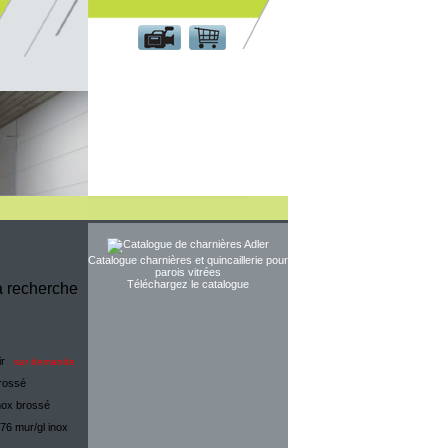
Espace client
Catalogue charnières et quincaillerie pour
parois vitrées
Téléchargez le catalogue
la recherche
ir
sur demande
brossé
nox brossé
76 mur/gl inox