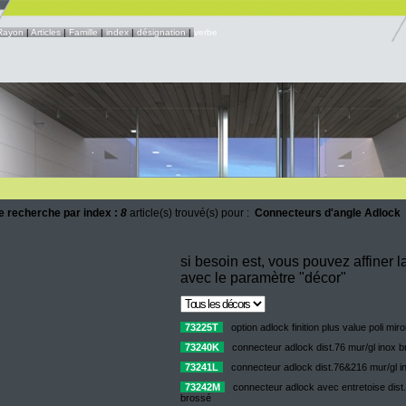
Rayon
|
Articles
|
Famille
|
index
|
désignation
|
verbe
e recherche par index :
8
article(s) trouvé(s) pour :
Connecteurs d'angle Adlock
si besoin est, vous pouvez affiner 
avec le paramètre "décor"
73225T
option adlock finition plus value poli miro
73240K
connecteur adlock dist.76 mur/gl inox 
73241L
connecteur adlock dist.76&216 mur/gl i
73242M
connecteur adlock avec entretoise dist.
brossé