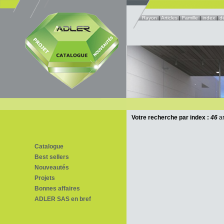
Rayon
|
Articles
|
Famille
|
index
|
d
Votre recherche par index :
46
ar
Catalogue
Best sellers
Nouveautés
Projets
Bonnes affaires
ADLER SAS en bref