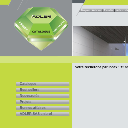
Rayon
|
Articles
|
Famille
|
index
|
d
Votre recherche par index :
11
ar
Catalogue
Best sellers
Nouveautés
Projets
Bonnes affaires
ADLER SAS en bref