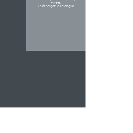
vitrées
Téléchargez le catalogue