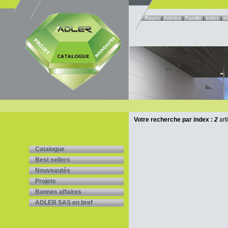
Rayon
|
Articles
|
Famille
|
index
|
d
Votre recherche par index :
2
art
Catalogue
Best sellers
Nouveautés
Projets
Bonnes affaires
ADLER SAS en bref