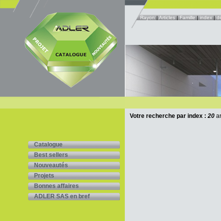
Rayon
|
Articles
|
Famille
|
index
|
d
Votre recherche par index :
20
ar
Catalogue
Best sellers
Nouveautés
Projets
Bonnes affaires
ADLER SAS en bref