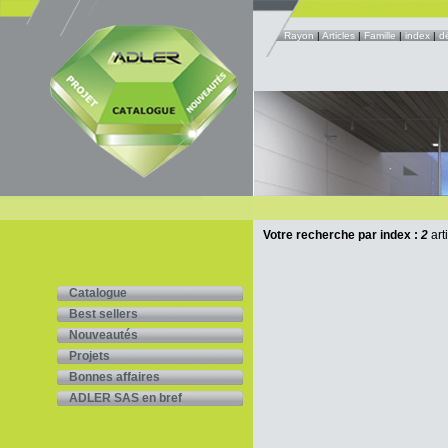
Rayon
|
Articles
|
Famille
|
index
|
d
Votre recherche par index :
2
art
Catalogue
Best sellers
Nouveautés
Projets
Bonnes affaires
ADLER SAS en bref