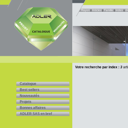
Rayon
|
Articles
|
Famille
|
index
|
d
Votre recherche par index :
3
art
Catalogue
Best sellers
Nouveautés
Projets
Bonnes affaires
ADLER SAS en bref