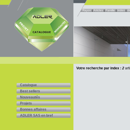
Rayon
|
Articles
|
Famille
|
index
|
d
Votre recherche par index :
2
art
Catalogue
Best sellers
Nouveautés
Projets
Bonnes affaires
ADLER SAS en bref