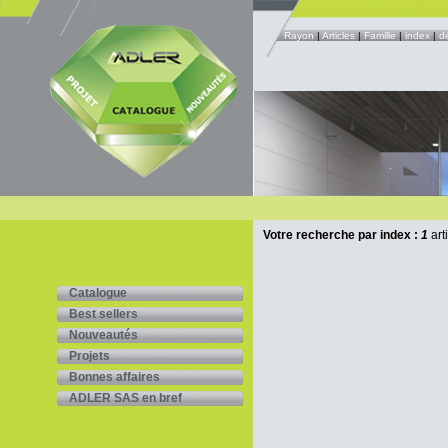
Rayon
|
Articles
|
Famille
|
index
|
d
Votre recherche par index :
1
art
Catalogue
Best sellers
Nouveautés
Projets
Bonnes affaires
ADLER SAS en bref