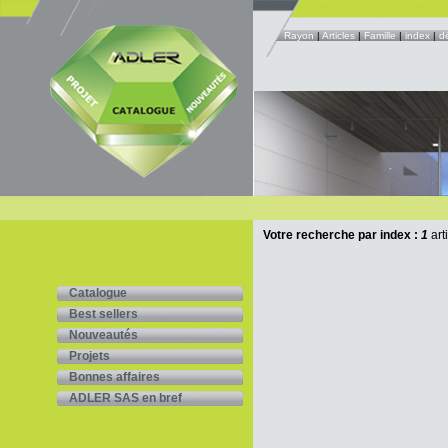
Rayon
|
Articles
|
Famille
|
index
|
d
Votre recherche par index :
1
art
Catalogue
Best sellers
Nouveautés
Projets
Bonnes affaires
ADLER SAS en bref