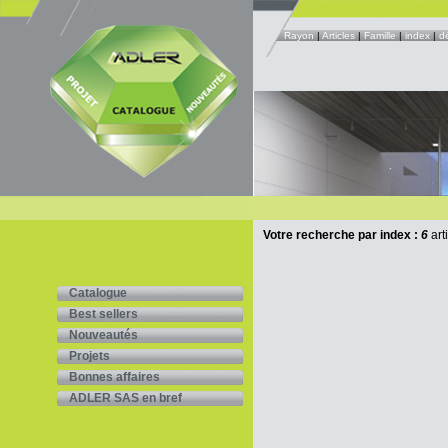
Rayon
|
Articles
|
Famille
|
index
|
d
Votre recherche par index :
6
art
Catalogue
Best sellers
Nouveautés
Projets
Bonnes affaires
ADLER SAS en bref