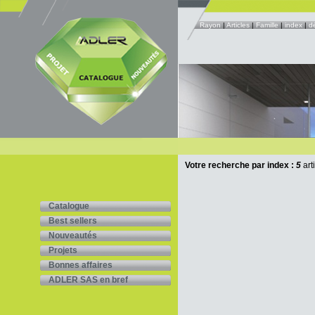
Rayon
|
Articles
|
Famille
|
index
|
d
Votre recherche par index :
5
art
Catalogue
Best sellers
Nouveautés
Projets
Bonnes affaires
ADLER SAS en bref