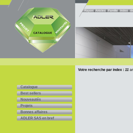
Rayon
|
Articles
|
Famille
|
index
|
d
Votre recherche par index :
11
ar
Catalogue
Best sellers
Nouveautés
Projets
Bonnes affaires
ADLER SAS en bref