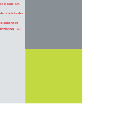
ns la limite des
dans la limite des
cks disponibles
 demande)
sur