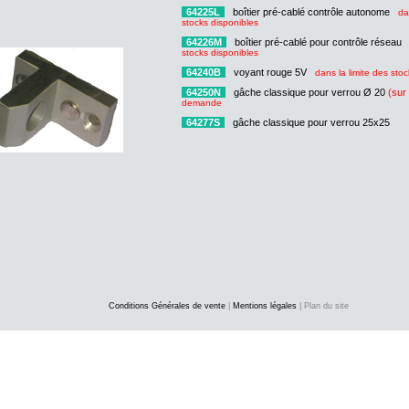
64225L
boîtier pré-cablé contrôle autonome
da
stocks disponibles
64226M
boîtier pré-cablé pour contrôle réseau
stocks disponibles
64240B
voyant rouge 5V
dans la limite des sto
64250N
gâche classique pour verrou Ø 20
(sur
demande
64277S
gâche classique pour verrou 25x25
Conditions Générales de vente
|
Mentions légales
| Plan du site