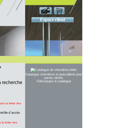
Espace client
e
Catalogue charnières et quincaillerie pour
parois vitrées
Téléchargez le catalogue
la recherche
ans la limite des
ontrôle d´accès
 la limite des