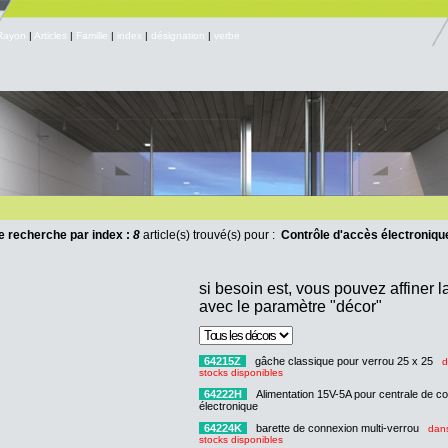
Rayon
|
Articles
|
Famille
|
index
|
désignation
|
verbe
e recherche par index :
8
article(s) trouvé(s) pour :
Contrôle d'accès électroniqu
si besoin est, vous pouvez affiner 
avec le paramètre "décor"
64215Z
gâche classique pour verrou 25 x 25
d
stocks disponibles
64222H
Alimentation 15V-5A pour centrale de c
électronique
64224K
barette de connexion multi-verrou
dans
stocks disponibles