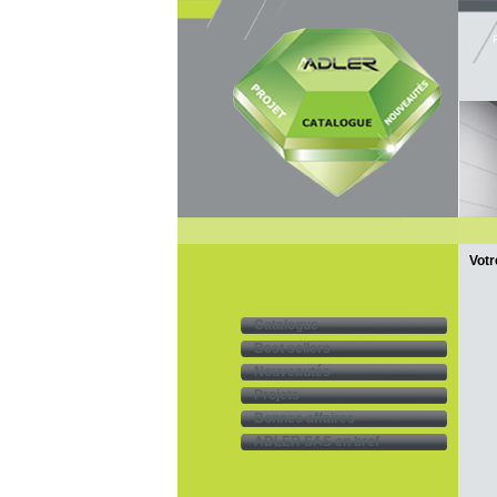
Votr
Catalogue
Best sellers
Nouveautés
Projets
Bonnes affaires
ADLER SAS en bref