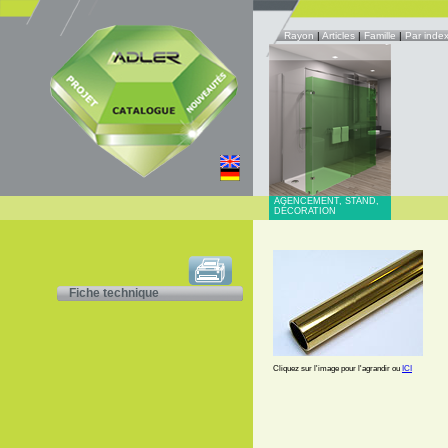
Rayon
|
Articles
|
Famille
|
Par inde
AGENCEMENT, STAND,
DÉCORATION
Fiche technique
Cliquez sur l'image pour l'agrandir ou
ICI