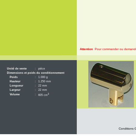
Attention
Pour commander ou demander 
Unité de vente
:
pièce
Dimensions et poids du conditionnement
Poids
:
1.000 g
Hauteur
:
1.250 mm
Longueur
:
22 mm
Largeur
:
22 mm
3
Volume
:
605 cm
Conditions 