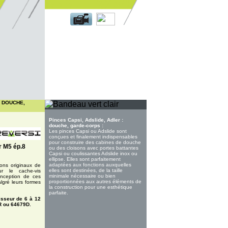
Espace client
: DOUCHE,
Pinces Capsi, Adslide, Adler :
douche, garde-corps :
Les pinces Capsi ou Adslide sont
conçues et finalement indispensables
pour construire des cabines de douche
r M5 ép.8
ou des cloisons avec portes battantes
Capsi ou coulissantes Adslide inox ou
ellipse. Elles sont parfaitement
adaptées aux fonctions auxquelles
ns originaux de
elles sont destinées, de la taille
ur le cache-vis
minimale nécessaire ou bien
onception de ces
proportionnées aux autres éléments de
lgré leurs formes
la construction pour une esthétique
parfaite.
isseur de 6 à 12
R ou 64679D.