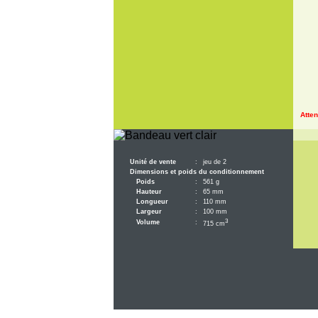
Atten
Unité de vente
:
jeu de 2
Dimensions et poids du conditionnement
Poids
:
561 g
Hauteur
:
65 mm
Longueur
:
110 mm
Largeur
:
100 mm
3
Volume
:
715 cm