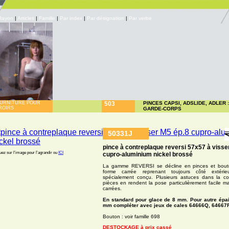
Rayon
|
Articles
|
Famille
|
Par index
|
Par désignation
|
Par verbe
URNITURE POUR
503
PINCES CAPSI, ADSLIDE, ADLER 
ROIRS
GARDE-CORPS
50331J
pince à contreplaque reversi 57x57 à visse
uez sur l'image pour l'agrandir ou
ICI
cupro-aluminium nickel brossé
La gamme REVERSI se décline en pinces et bouto
forme carrée reprenant toujours côté extérie
spécialement conçu. Plusieurs astuces dans la c
pièces en rendent la pose particulièrement facile ma
carrées.
En standard pour glace de 8 mm. Pour autre épa
mm compléter avec jeux de cales 64666Q, 64667
Bouton : voir famille 698
DESTOCKAGE à prix cassé