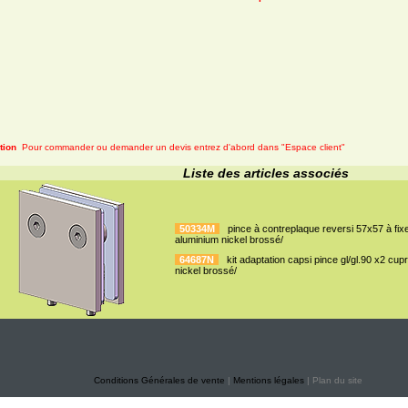
Produit livrable dans la limite des stocks restants:
tion
Pour commander ou demander un devis entrez d'abord dans "Espace client"
Liste des articles associés
50334M
pince à contreplaque reversi 57x57 à fixe
aluminium nickel brossé/
64687N
kit adaptation capsi pince gl/gl.90 x2 cu
nickel brossé/
Conditions Générales de vente
|
Mentions légales
| Plan du site