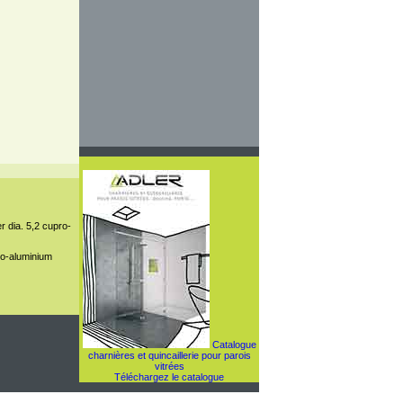
 19(?)
r dia. 5,2 cupro-
pro-aluminium
Catalogue
charnières et quincaillerie pour parois
vitrées
Téléchargez le catalogue