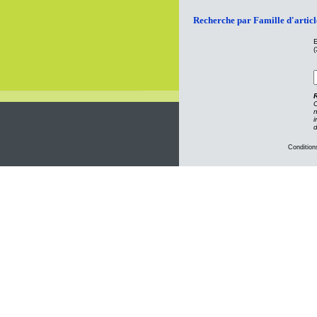
Recherche par Famille d'articl
E
(
C
n
i
d
Condition