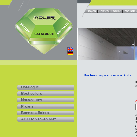
Rayon
|
Articles
|
Famille
|
Par inde
Recherche par code article
E
(
Catalogue
Best sellers
Nouveautés
C
Projets
Bonnes affaires
S
ADLER SAS en bref
s
p
c
d
s