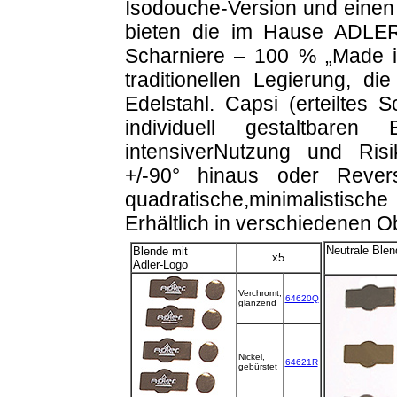
Isodouche-Version und einen
bieten die im Hause ADLER
Scharniere – 100 % „Made i
traditionellen Legierung, di
Edelstahl. Capsi (erteiltes
individuell gestaltbare
intensiverNutzung und Ris
+/-90° hinaus oder Revers
quadratische,minimalistisc
Erhältlich in verschiedenen O
Neutrale Blen
Blende mit
x5
a
Adler-Logo
Verchromt,
64620Q
glänzend
Nickel,
64621R
gebürstet