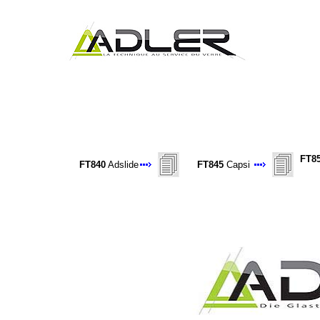
FT8
FT840
Adslide
FT845
Capsi