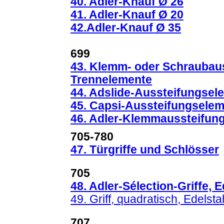
40. Adler-Knauf Ø 26
41. Adler-Knauf Ø 20
42.Adler-Knauf Ø 35
699
43. Klemm- oder Schraubau
Trennelemente
44. Adslide-Aussteifungsel
45. Capsi-Aussteifungselem
46. Adler-Klemmaussteifung
705-780
47. Türgriffe und Schlösser
705
48. Adler-Sélection-Griffe, 
49. Griff, quadratisch, Edelsta
707