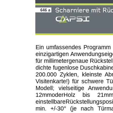
3. Capsi-Scharniere mit Rï
Ein umfassendes Programm a
einzigartigen Anwendungseig
für millimetergenaue Rückst
dichte fugenlose Duschkabin
200.000 Zyklen, kleinste 
Visitenkarte!) für schwere 
Modell; vielseitige Anwen
12mmoderHolz bis 21mm.
einstellbareRückstellungspos
min. +/-30° (je nach Türm