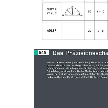
1. Das Prï¿½zision