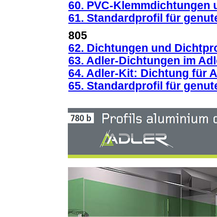
60.
PVC-Klemmdichtungen un
61. Standardprofil für genu
805
62. Dichtungen und Dichtprof
63. Adler-Dichtungen im Adl
64. Adler-Kit: Dichtung für
65.
Standardprofil für genu
1. Scharniere