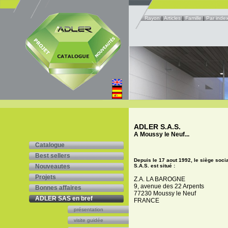
Rayon
|
Articles
|
Famille
|
Par inde
ADLER S.A.S.
A Moussy le Neuf...
Catalogue
Best sellers
Depuis le 17 aout 1992, le siège soci
S.A.S. est situé :
Nouveautes
Projets
Z.A. LA BAROGNE
9, avenue des 22 Arpents
Bonnes affaires
77230 Moussy le Neuf
ADLER SAS en bref
FRANCE
présentation
visite guidée