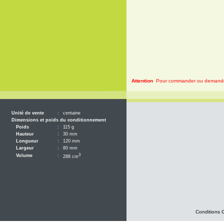
Attention
Pour commander ou demander 
Unité de vente
:
centaine
Dimensions et poids du conditionnement
Poids
:
115 g
Hauteur
:
30 mm
Longueur
:
120 mm
Largeur
:
80 mm
3
Volume
:
288 cm
Conditions 