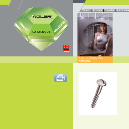
Rayon
|
Articles
|
Famille
|
Par inde
FOURNITURE POUR
MIROIRS