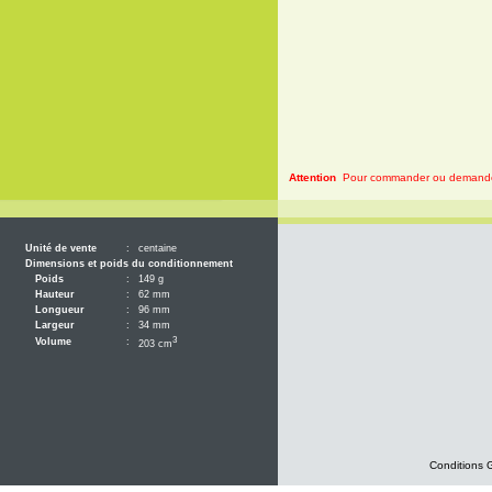
Attention
Pour commander ou demander 
Unité de vente
:
centaine
Dimensions et poids du conditionnement
Poids
:
149 g
Hauteur
:
62 mm
Longueur
:
96 mm
Largeur
:
34 mm
3
Volume
:
203 cm
Conditions 