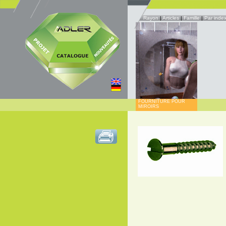
Rayon
|
Articles
|
Famille
|
Par inde
FOURNITURE POUR
MIROIRS