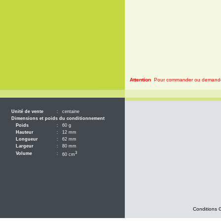
Attention
Pour commander ou demander 
Unité de vente
:
centaine
Dimensions et poids du conditionnement
Poids
:
60 g
Hauteur
:
12 mm
Longueur
:
62 mm
Largeur
:
80 mm
3
Volume
:
60 cm
Conditions 