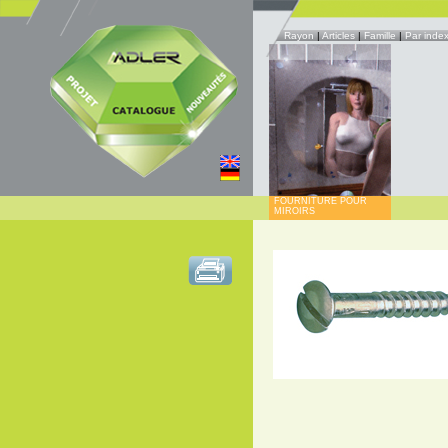
Rayon
|
Articles
|
Famille
|
Par inde
FOURNITURE POUR
MIROIRS