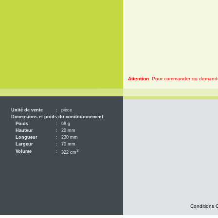
Attention
Pour commander ou demander 
Unité de vente
:
pièce
Dimensions et poids du conditionnement
Poids
:
68 g
Hauteur
:
20 mm
Longueur
:
230 mm
Largeur
:
70 mm
3
Volume
:
322 cm
Conditions 