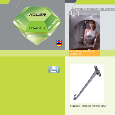
Rayon
|
Articles
|
Famille
|
Par inde
FOURNITURE POUR
MIROIRS
Cliquez sur l'image pour l'agrandir ou
ICI