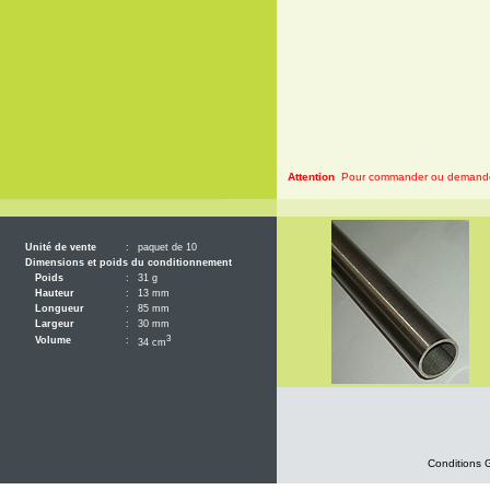
Attention
Pour commander ou demander 
Unité de vente
:
paquet de 10
Dimensions et poids du conditionnement
Poids
:
31 g
Hauteur
:
13 mm
Longueur
:
85 mm
Largeur
:
30 mm
3
Volume
:
34 cm
Conditions 