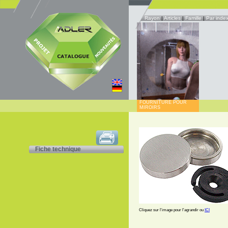
Rayon
|
Articles
|
Famille
|
Par inde
FOURNITURE POUR
MIROIRS
Fiche technique
Cliquez sur l'image pour l'agrandir ou
ICI