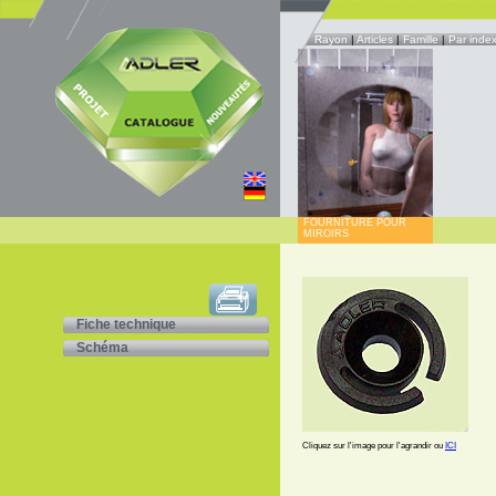
Rayon
|
Articles
|
Famille
|
Par inde
FOURNITURE POUR
MIROIRS
Fiche technique
Schéma
Cliquez sur l'image pour l'agrandir ou
ICI