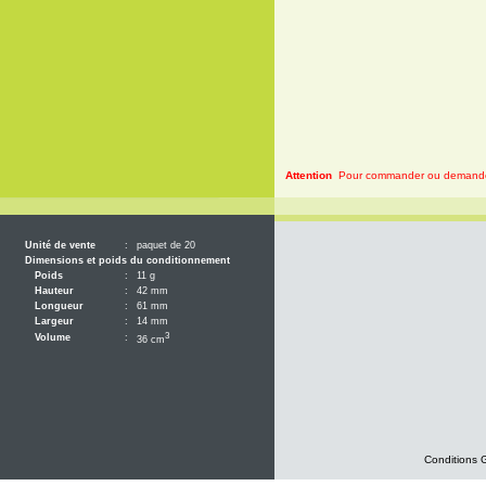
Attention
Pour commander ou demander 
Unité de vente
:
paquet de 20
Dimensions et poids du conditionnement
Poids
:
11 g
Hauteur
:
42 mm
Longueur
:
61 mm
Largeur
:
14 mm
3
Volume
:
36 cm
Conditions 