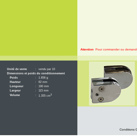
Attention
Pour commander ou demander 
Unité de vente
:
vendu par 10
Dimensions et poids du conditionnement
Poids
:
1.856 g
Hauteur
:
62 mm
Longueur
:
190 mm
Largeur
:
115 mm
3
Volume
:
1.355 cm
Conditions 