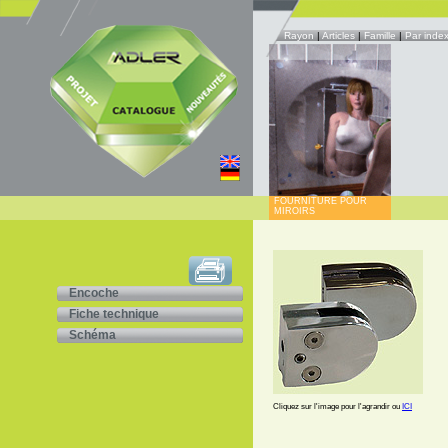
Rayon
|
Articles
|
Famille
|
Par inde
FOURNITURE POUR
MIROIRS
Encoche
Fiche technique
Schéma
Cliquez sur l'image pour l'agrandir ou
ICI