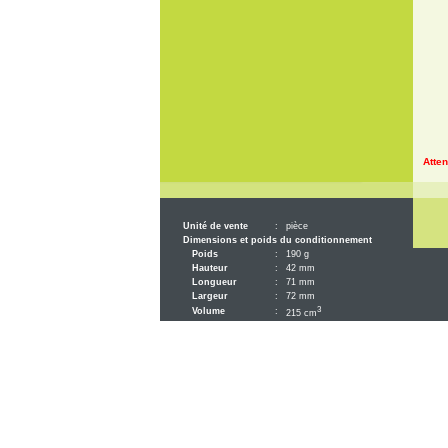
Atten
Unité de vente
:
pièce
Dimensions et poids du conditionnement
Poids
:
190 g
Hauteur
:
42 mm
Longueur
:
71 mm
Largeur
:
72 mm
3
Volume
:
215 cm