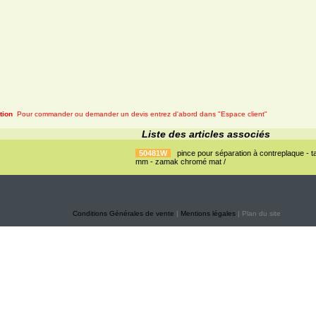
tion
Pour commander ou demander un devis entrez d'abord dans "Espace client"
Liste des articles associés
50481W
pince pour séparation à contreplaque - ta
mm - zamak chromé mat /
Conditions Générales de vente
|
Mentions légales
| Plan du site