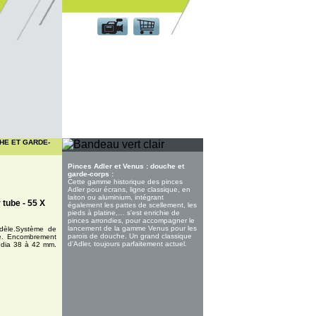
Espace client
HE ET GARDE-
Pinces Adler et Venus : douche et
garde-corps :
Cette gamme historique des pinces
Adler pour écrans, ligne classique, en
laiton ou aluminium, intégrant
 tube - 55 X
également les pattes de scellement, les
pieds à platine,… s'est enrichie de
pinces arrondies, pour accompagner le
lancement de la gamme Venus pour les
dèle.Système de
parois de douche. Un grand classique
ue. Encombrement
d'Adler, toujours parfaitement actuel.
 dia 38 à 42 mm.