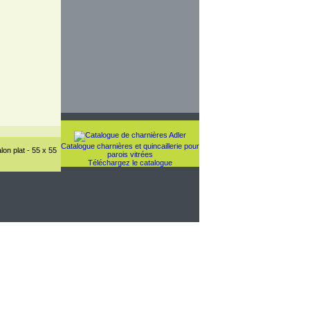
Catalogue charnières et quincaillerie pour
lon plat - 55 x 55
parois vitrées
Téléchargez le catalogue