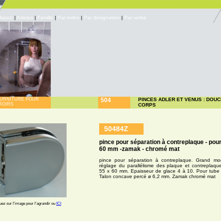
Rayon
|
Articles
|
Famille
|
Par index
|
Par désignation
|
Par verbe
URNITURE POUR
504
PINCES ADLER ET VENUS : DOUC
ROIRS
CORPS
50484Z
pince pour séparation à contreplaque - pour
60 mm -zamak - chromé mat
pince pour séparation à contreplaque. Grand mo
réglage du parallélisme des plaque et contreplaq
55 x 60 mm. Epaisseur de glace 4 à 10. Pour tube
Talon concave percé ø 6,2 mm. Zamak chromé mat
uez sur l'image pour l'agrandir ou
ICI