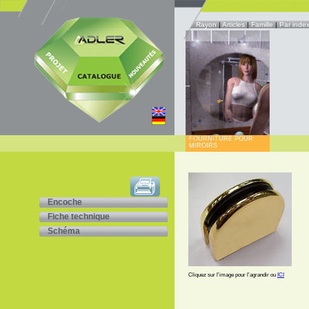
Rayon
|
Articles
|
Famille
|
Par inde
FOURNITURE POUR
MIROIRS
Encoche
Fiche technique
Schéma
Cliquez sur l'image pour l'agrandir ou
ICI