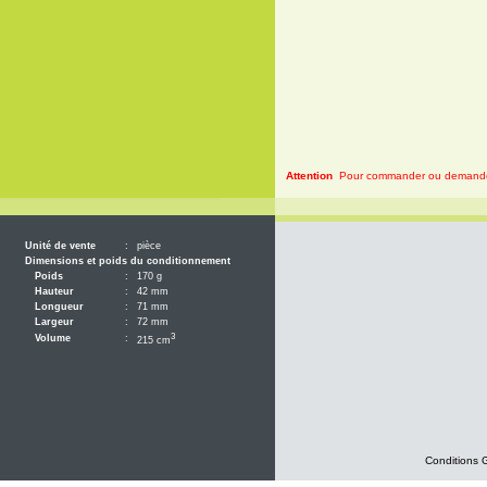
Attention
Pour commander ou demander 
Unité de vente
:
pièce
Dimensions et poids du conditionnement
Poids
:
170 g
Hauteur
:
42 mm
Longueur
:
71 mm
Largeur
:
72 mm
3
Volume
:
215 cm
Conditions 