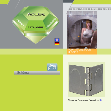
Rayon
|
Articles
|
Famille
|
Par inde
FOURNITURE POUR
MIROIRS
Schéma
Cliquez sur l'image pour l'agrandir ou
ICI