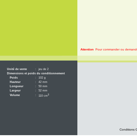
Attention
Pour commander ou demander 
Unité de vente
:
jeu de 2
Dimensions et poids du conditionnement
Poids
:
102 g
Hauteur
:
42 mm
Longueur
:
50 mm
Largeur
:
52 mm
3
Volume
:
110 cm
Conditions 