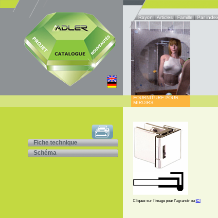
Rayon
|
Articles
|
Famille
|
Par inde
FOURNITURE POUR
MIROIRS
Fiche technique
Schéma
Cliquez sur l'image pour l'agrandir ou
ICI