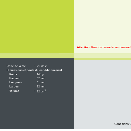
Attention
Pour commander ou demander 
Unité de vente
:
jeu de 2
Dimensions et poids du conditionnement
Poids
:
143 g
Hauteur
:
42 mm
Longueur
:
61 mm
Largeur
:
32 mm
3
Volume
:
82 cm
Conditions 